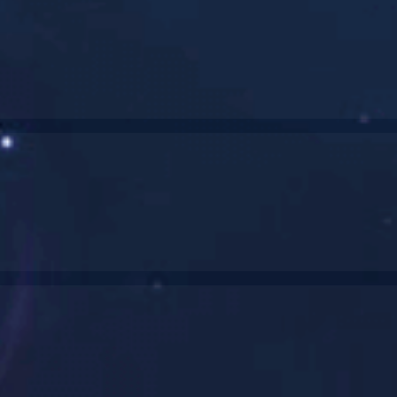
首页
>
行业应用
>
农业
DMGIS农村气象灾害防御及农
发布时间：2011-04-30
人气：
害防御及农业气象服务系统包含农村气象灾害防御体系和农业气象服务体
风险评估规划等；农业气象服务体系重在开展主要农作物的气象管理、主
模块。
御及农业气象服务系统主要是面向农村和农业管理决策部门，建立农村气
平台，实现传统农业气象业务服务向现代农业气象业务服务的转变，达到为