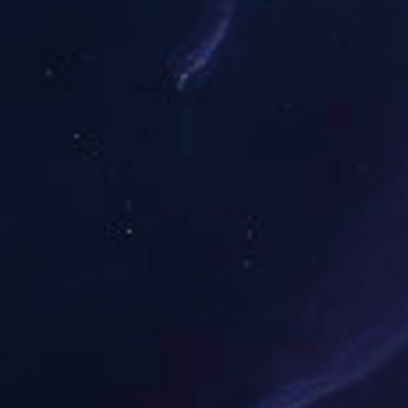
长沙公司：
地址：长沙市天心区长沙天心软件产
业园B座803-804
电话：0731-81671998
苏州公司：
地址：苏州市高新区科发路101号致
远国际商务大厦南楼503室
电话：0512-66806280
1、气象采集
网址：www.jjmmy.com
邮箱：dmgis@163.com
1）采集系统
主要读取地面报
数据入库。