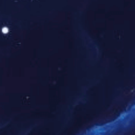
据、雷达图数据、重要天气数据的实时监控和预警提示，采集报文的时
动发出声音提醒和短信提醒。