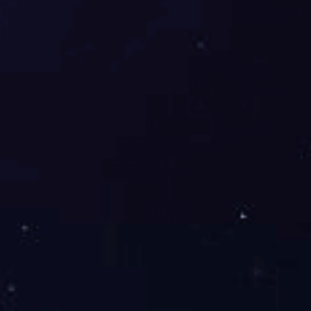
报、自动站、雷达图、云图、A文件（历史气候）、农气报信