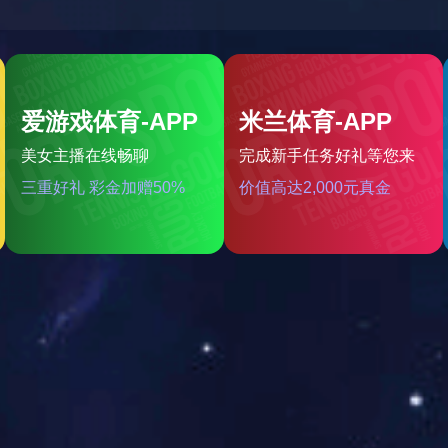
实现气象采集监控系统、综合信息平台和信息发布平台等功能。