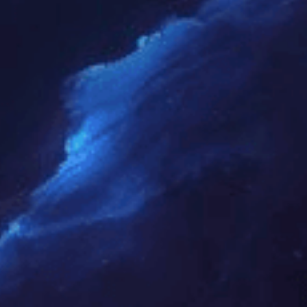
在线客服
候系统根据用户自定义的监控要素，选择不同要素和不同的
服务热线