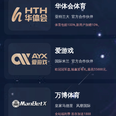
您的位置：
行业应用
气象
地灾
农村气象灾
信息发布、灾害
应急
风险区划等多个
水利
农村气象灾害防
安全的为农服务
农业