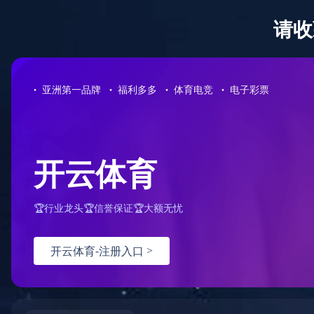
欢迎访问开云体育·开云官方网站官方网站！
专业GIS(地
提供地理信息平台、智
梦图首页
关于我们
开云体育（中国）