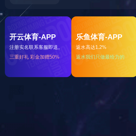
平台上的，主要
林业
环境
电力
旅游
其他
开云体育（中国）
CONTACT US