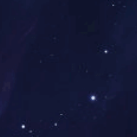
监控系统
、重要天气报、台风数据、自动站、雷达图、云图、城镇报、乡镇天气预