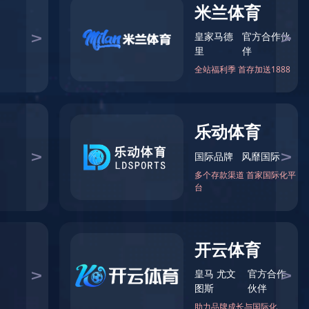
业气象服务系统
系两大体系。农村气象灾害防御体系重在各级联动防御、灾害
要农作物和设施或特色农业细化气候区划、主要农作物的灾害
象灾害防御体系和农业气象服务体系，构建一个高效、稳定、
农服务的减灾防灾的目的。该系统是建立在DMGIS基础信息