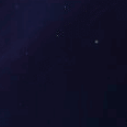
息展示
/三维地图进行数据展示，主要包含城镇报、乡镇天气预报、重要天气
展示分析。
雷达图